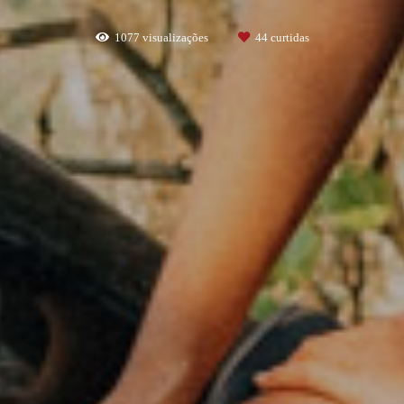
1077
visualizações
44
curtidas