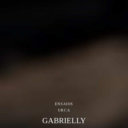
ENSAIOS
URCA
GABRIELLY