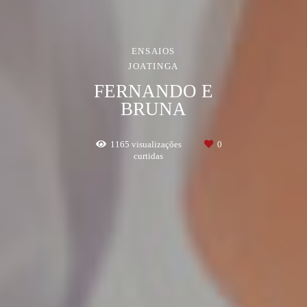
ENSAIOS
JOATINGA
FERNANDO E
BRUNA
1165
visualizações
0
curtidas