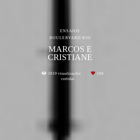
ENSAIOS
BOULERVARD RIO
MARCOS E
CRISTIANE
1610
visualizações
164
curtidas