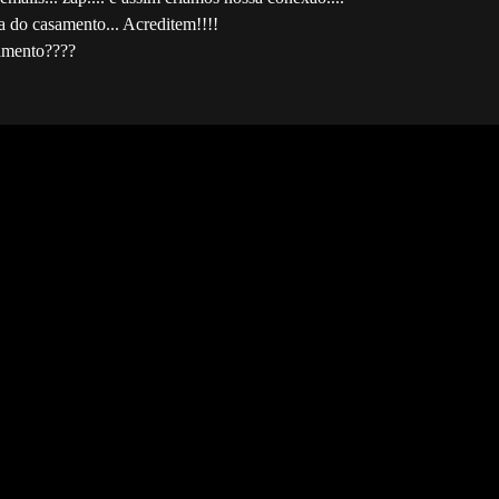
a do casamento... Acreditem!!!!
amento????