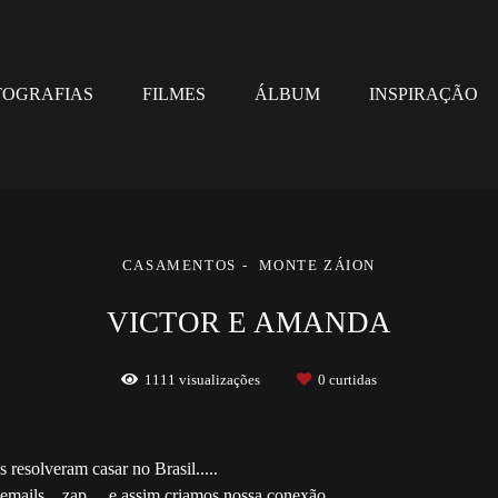
TOGRAFIAS
FILMES
ÁLBUM
INSPIRAÇÃO
CASAMENTOS
MONTE ZÁION
VICTOR E AMANDA
1111
visualizações
0
curtidas
resolveram casar no Brasil.....
ails... zap.... e assim criamos nossa conexão....