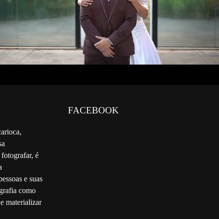
FACEBOOK
arioca,
sa
fotografar, é
a
pessoas e suas
ografia como
 materializar