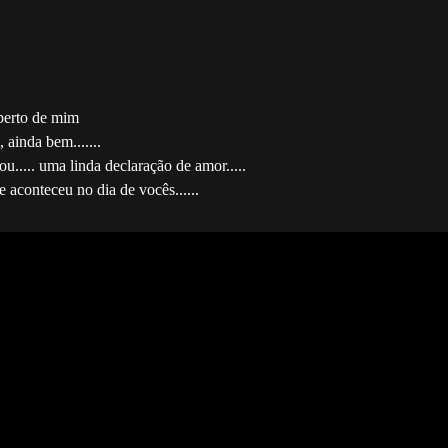
 perto de mim
ainda bem.......
u..... uma linda declaração de amor.....
aconteceu no dia de vocês......