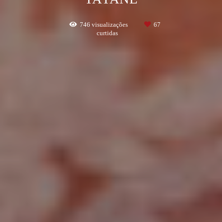
746
visualizações
67
curtidas