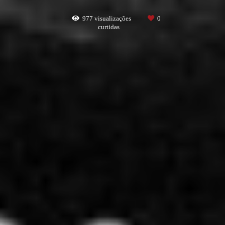
977
visualizações
0
curtidas